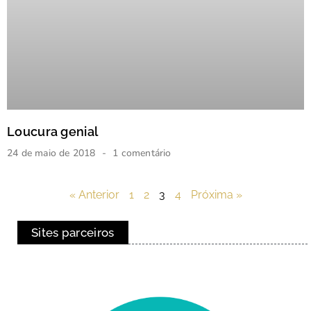
Loucura genial
24 de maio de 2018
1 comentário
« Anterior
1
2
3
4
Próxima »
Sites parceiros