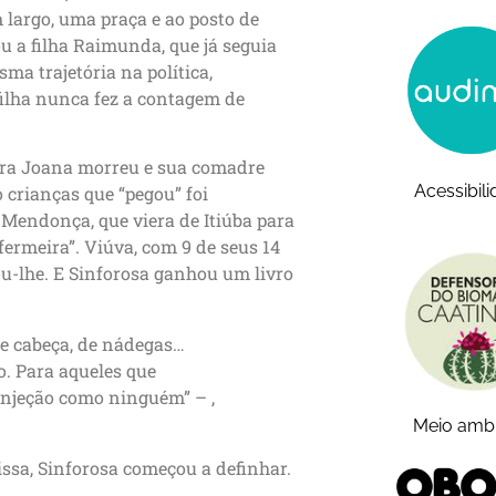
 largo, uma praça e ao posto de
u a filha Raimunda, que já seguia
ma trajetória na política,
filha nunca fez a contagem de
eira Joana morreu e sua comadre
Acessibil
 crianças que “pegou” foi
Mendonça, que viera de Itiúba para
ermeira”. Viúva, com 9 de seus 14
rou-lhe. E Sinforosa ganhou um livro
de cabeça, de nádegas…
. Para aqueles que
 injeção como ninguém” – ,
Meio amb
issa, Sinforosa começou a definhar.