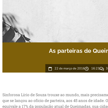
As parteiras de Que
22 de março de 2016
16:23
3
Sinforosa Lírio de Souza trouxe ao mundo, mais precisame
que se lançou ao ofício de parteira, aos 45 anos de idade
equivale a 17% da população atual de Queimadas, sua cidad