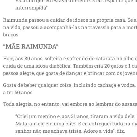
Falaram que eu estava diferente. E eu respondi que
interrompida”
Raimunda passou a cuidar de idosos na própria casa. Se a
na vida, passou a acompanhá-las na travessia para a mor
braços.
“MÃE RAIMUNDA”
Hoje, aos 80 anos, solteira e sofrendo de catarata no olh
cuida de uma idosa diabética. Também cria 20 gatos e 1 c
pessoa alegre, que gosta de dançar e brincar com os joven
Gosta de beber qualquer coisa, incluindo cachaça e vodca. S
a ter 50 anos.
Toda alegria, no entanto, vai embora ao lembrar do assassi
“Criei um menino e, aos 31 anos, tiraram a vida dele.
Mataram ele em uma blitz. E eu entreguei tudo na mão
senhor não me achava triste. Adoro a vida”, diz.