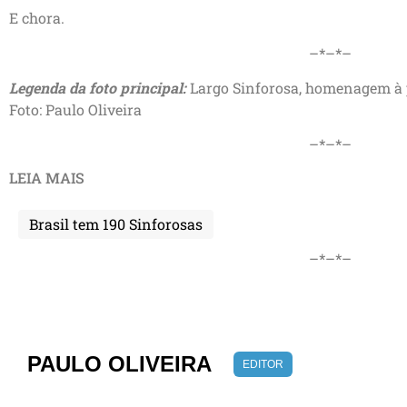
E chora.
–*–*–
Legenda da foto principal:
Largo Sinforosa, homenagem à 
Foto: Paulo Oliveira
–*–*–
LEIA MAIS
Brasil tem 190 Sinforosas
–*–*–
PAULO OLIVEIRA
EDITOR