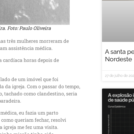
a. Foto: Paulo Oliveira
 mas três mulheres morreram de
ram assistência médica.
A santa p
Nordeste
 cardíaca horas depois de
27 de julho de 20
 lado de um imóvel que foi
 da igreja. Com o passar do tempo,
, tachado como clandestino, seria
paradeira.
médica, eu fazia um parto
 como queriam fechar, resolvi
a igreja me fez uma visita.