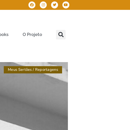
ooks
O Projeto
Meus Sertões
/
Reportagens