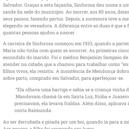
Salvador. Graças a esta façanha, Sinforosa deu nome a um
saúde da sede do município. Ao morrer, aos 80 anos, deixo
seus passos, fazendo partos. Depois, a sucessora teve a mes
elegendo-se vereadora. A diferença entre as duas é que a 
quantas pessoas ajudou a nascer.
A carreira de Sinforosa começou em 1933, quando a part
Maria não tinha com quem se socorrer. As primeiras cinco
escondido do marido. Foi o médico Benjamim Sampaio de 
atender na cidade, que a chamou para trabalhar como “enf
filhos vivos, ela resistiu. A insistência de Mendonça dob
sobre parto, comprado em Salvador, para aperfeiçoar-se.
“Ela olhava uma barriga e sabia se a criança vinha 
Mandavam chamá-la em Santa Luz, Itiúba e Juazeiro
precisavam, ela levava fraldas. Além disso, aplicava
conta Raimunda.
Ao ser derrubada e pisada por um boi, quando ia para a m
Aos poucos, a filha foi ocupando seu lugar.