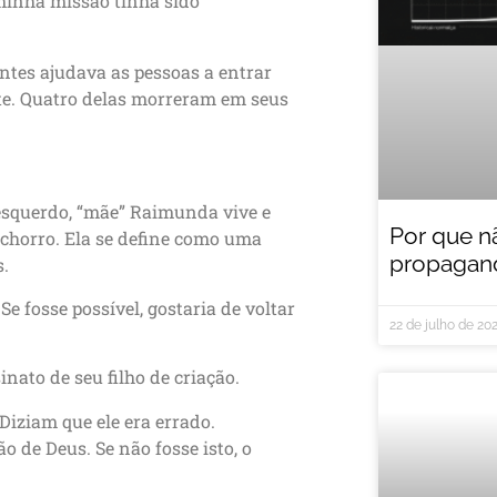
 minha missão tinha sido
ntes ajudava as pessoas a entrar
te. Quatro delas morreram em seus
o esquerdo, “mãe” Raimunda vive e
Por que n
achorro. Ela se define como uma
propagand
s.
e fosse possível, gostaria de voltar
22 de julho de 20
nato de seu filho de criação.
 Diziam que ele era errado.
 de Deus. Se não fosse isto, o