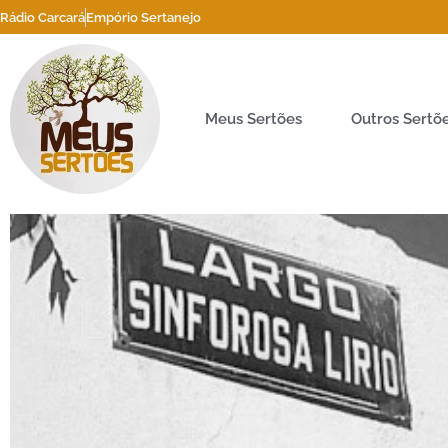
Rádio Carcará
Empório Sertanejo
Meus Sertões
Outros Sertõ