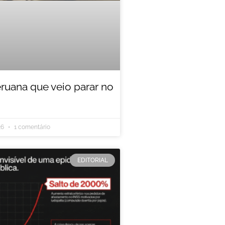
eruana que veio parar no
26
1 comentário
EDITORIAL