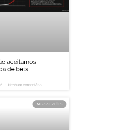
ão aceitamos
a de bets
26
Nenhum comentário
MEUS SERTÕES