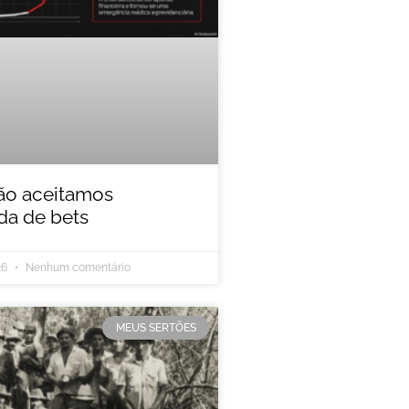
ão aceitamos
a de bets
26
Nenhum comentário
MEUS SERTÕES