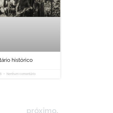
rio histórico
26
Nenhum comentário
próximo