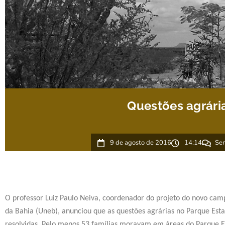
Questões agrári
9 de agosto de 2016
14:14
Sem
O professor Luiz Paulo Neiva, coordenador do projeto do novo cam
da Bahia (Uneb), anunciou que as questões agrárias no Parque Est
resolvidas. Pelo menos 53 famílias moravam em áreas do Parque E