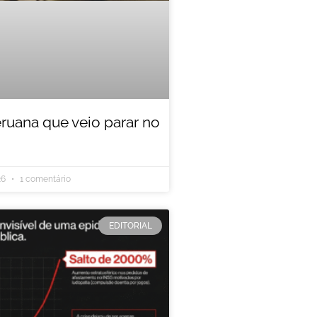
eruana que veio parar no
26
1 comentário
EDITORIAL