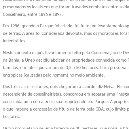
preservados os locais em que foram travados combates entre solda
Conselheiro, entre 1896 e 1897.
Em 1986, quando o Parque foi criado, foi feito um levantamento agrá
de terras. A área foi considerada devoluta, mas os moradores fora
indenizá-los.
Neste contexto e após levantamento feito pela Coordenação de De
da Bahia, a Uneb decidiu abdicar da propriedade conhecida como 
famílias, em lotes que variam de 0,5 a 50 hectares. Para preservar 
entrópicas (causadas pelo homem) no meio ambiente.
Dos três casos restantes, dois chegaram a acordo, diz Neiva. Ele co
descendente de conselheiristas, concordou em separar uma “nesga
construída uma cerca entre sua propriedade e o Parque. A proprie
o que impede a concessão de título de terra pela CDA, cujo limite p
hectares.
Outro proprietário de uma fazenda de 30 hectares, que possuía títu