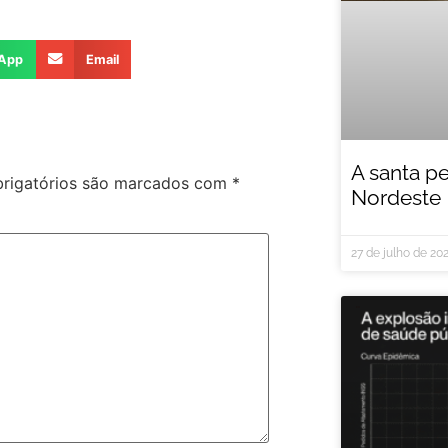
App
Email
A santa p
rigatórios são marcados com
*
Nordeste
27 de julho de 20