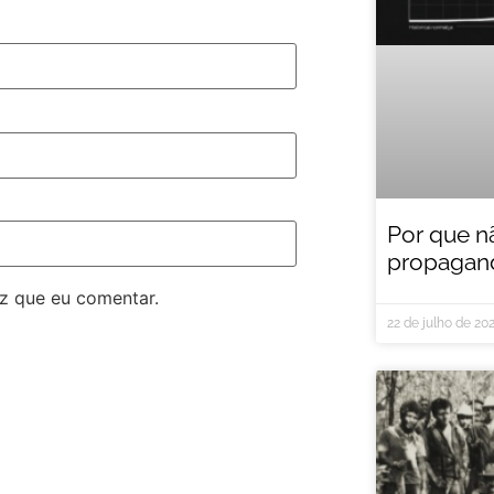
Por que n
propagand
z que eu comentar.
22 de julho de 20