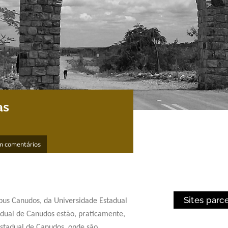
as
 comentários
Sites parc
pus Canudos, da Universidade Estadual
adual de Canudos estão, praticamente,
stadual de Canudos, onde são