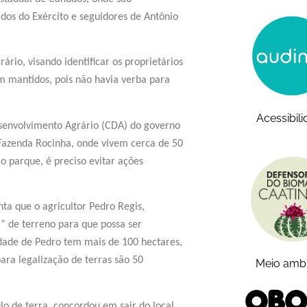
dos do Exército e seguidores de Antônio
rio, visando identificar os proprietários
m mantidos, pois não havia verba para
Acessibil
senvolvimento Agrário (CDA) do governo
Fazenda Rocinha, onde vivem cerca de 50
o parque, é preciso evitar ações
nta que o agricultor Pedro Regis,
” de terreno para que possa ser
dade de Pedro tem mais de 100 hectares,
ara legalização de terras são 50
Meio amb
lo de terra, concordou em sair do local