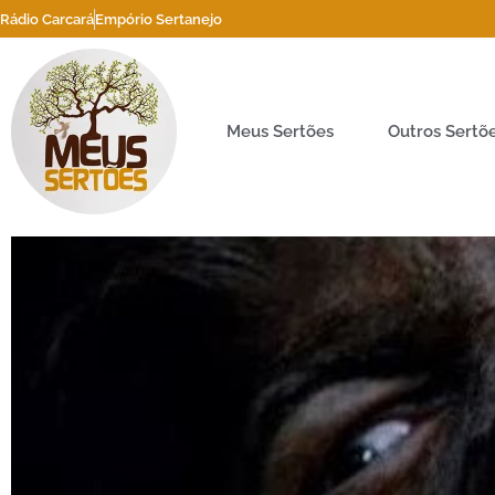
Rádio Carcará
Empório Sertanejo
Meus Sertões
Outros Sertõ