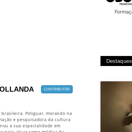
Formaç
Destaques
HOLLANDA
CONTRIBUTOR
 brasileira. Potiguar, morando na
rmação e pesquisadora da cultura
onou a sua especialidade em
lar para atuar como médica da