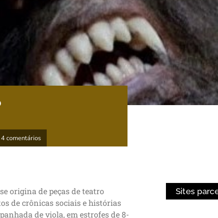
o
4 comentários
se origina de peças de teatro
Sites parc
s de crônicas sociais e histórias
panhada de viola, em estrofes de 8-