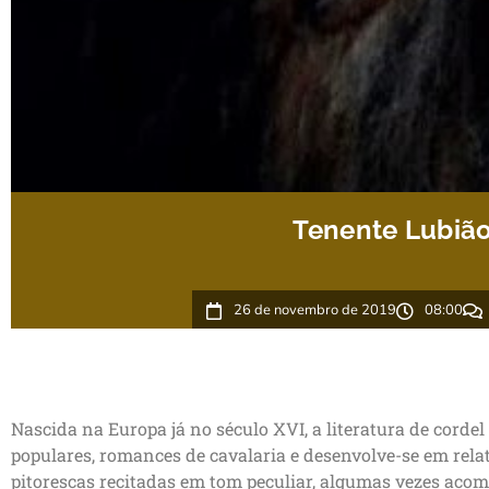
Tenente Lubiã
26 de novembro de 2019
08:00
Nascida na Europa já no século XVI, a literatura de cordel 
populares, romances de cavalaria e desenvolve-se em relato
pitorescas recitadas em tom peculiar, algumas vezes acom