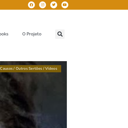
ooks
O Projeto
Causos
/
Outros Sertões
/
Vídeos