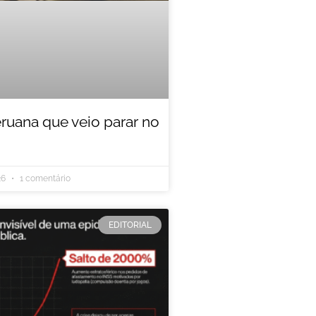
eruana que veio parar no
26
1 comentário
EDITORIAL