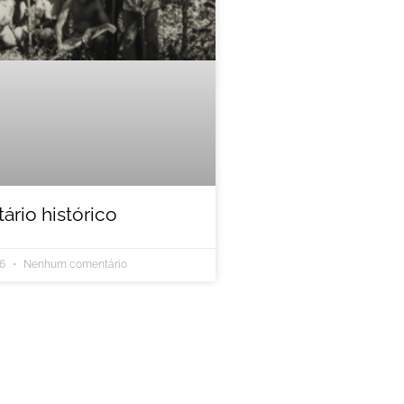
rio histórico
26
Nenhum comentário