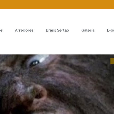
es
Arredores
Brasil Sertão
Galeria
E-b