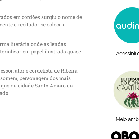
urados em cordões surgiu o nome de
nte o recitador se coloca a
orma literária onde as lendas
erializar em papel ilustrado quase
Acessibil
ssor, ator e cordelista de Ribeira
obisomem, personagem dos mais
 e que na cidade Santo Amaro da
tado.
Meio amb