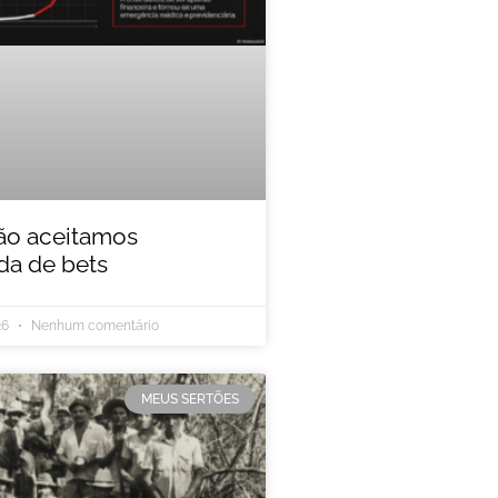
ão aceitamos
a de bets
26
Nenhum comentário
MEUS SERTÕES