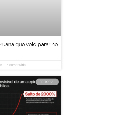
eruana que veio parar no
26
1 comentário
EDITORIAL