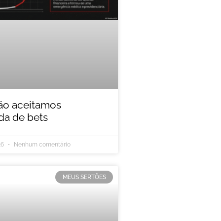
ão aceitamos
a de bets
26
Nenhum comentário
MEUS SERTÕES