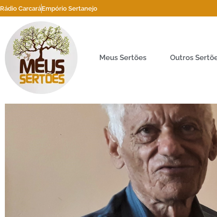
Rádio Carcará
Empório Sertanejo
Meus Sertões
Outros Sertõ