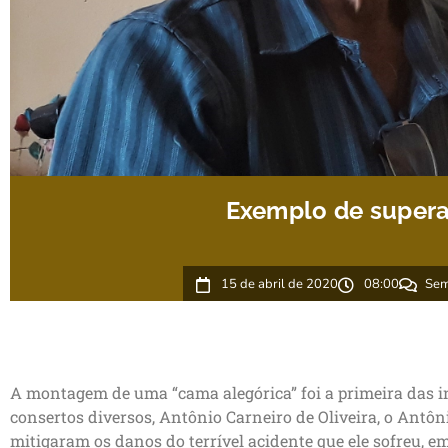
Exemplo de super
15 de abril de 2020
08:00
Sem
A montagem de uma “cama alegórica” foi a primeira das i
consertos diversos, Antônio Carneiro de Oliveira, o Antôn
mitigaram os danos do terrível acidente que ele sofreu, em