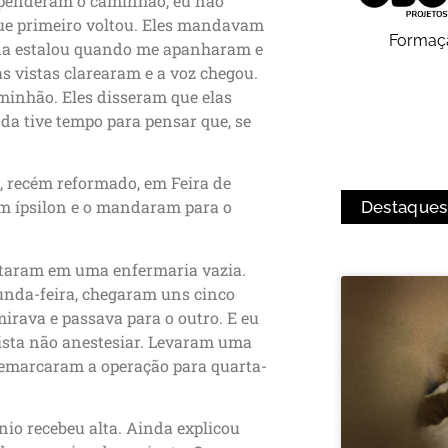
penderam o caminhão, eu não
que primeiro voltou. Eles mandavam
Formaç
oluna estalou quando me apanharam e
 vistas clarearam e a voz chegou.
inhão. Eles disseram que elas
da tive tempo para pensar que, se
e, recém reformado, em Feira de
m ípsilon e o mandaram para o
Destaques
otaram em uma enfermaria vazia.
unda-feira, chegaram uns cinco
irava e passava para o outro. E eu
sista não anestesiar. Levaram uma
 remarcaram a operação para quarta-
nio recebeu alta. Ainda explicou