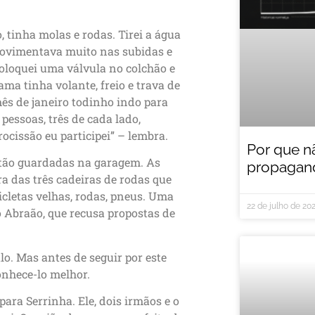
o, tinha molas e rodas. Tirei a água
movimentava muito nas subidas e
oloquei uma válvula no colchão e
ama tinha volante, freio e trava de
ês de janeiro todinho indo para
s pessoas, três de cada lado,
ocissão eu participei” – lembra.
Por que n
estão guardadas na garagem. As
propagand
a das três cadeiras de rodas que
icletas velhas, rodas, pneus. Uma
22 de julho de 20
 Abraão, que recusa propostas de
lo. Mas antes de seguir por este
onhece-lo melhor.
ara Serrinha. Ele, dois irmãos e o