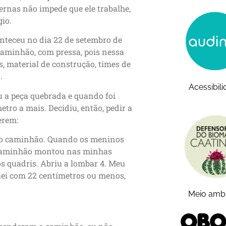
ernas não impede que ele trabalhe,
gio.
nteceu no dia 22 de setembro de
 caminhão, com pressa, pois nessa
s, material de construção, times de
.
Acessibil
u a peça quebrada e quando foi
tro a mais. Decidiu, então, pedir a
erem:
 do caminhão. Quando os meninos
 caminhão montou nas minhas
os quadris. Abriu a lombar 4. Meu
quei com 22 centímetros ou menos,
Meio amb