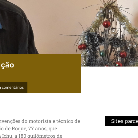
ação
 comentários
nvenções do motorista e técnico de
Sites parc
io de Roque, 77 anos, que
 Ichu, a 180 quilômetros de