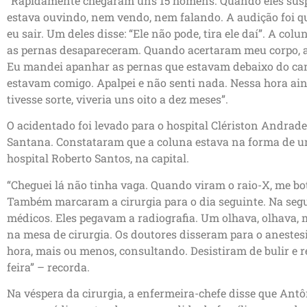
“Rapidamente chegaram uns 15 homens. Quando eles sus
estava ouvindo, nem vendo, nem falando. A audição foi 
eu sair. Um deles disse: “Ele não pode, tira ele daí”. A c
as pernas desapareceram. Quando acertaram meu corpo, as
Eu mandei apanhar as pernas que estavam debaixo do cam
estavam comigo. Apalpei e não senti nada. Nessa hora ain
tivesse sorte, viveria uns oito a dez meses”.
O acidentado foi levado para o hospital Clériston Andrad
Santana. Constataram que a coluna estava na forma de u
hospital Roberto Santos, na capital.
“Cheguei lá não tinha vaga. Quando viram o raio-X, me b
Também marcaram a cirurgia para o dia seguinte. Na seg
médicos. Eles pegavam a radiografia. Um olhava, olhava, m
na mesa de cirurgia. Os doutores disseram para o aneste
hora, mais ou menos, consultando. Desistiram de bulir e
feira” – recorda.
Na véspera da cirurgia, a enfermeira-chefe disse que Antô