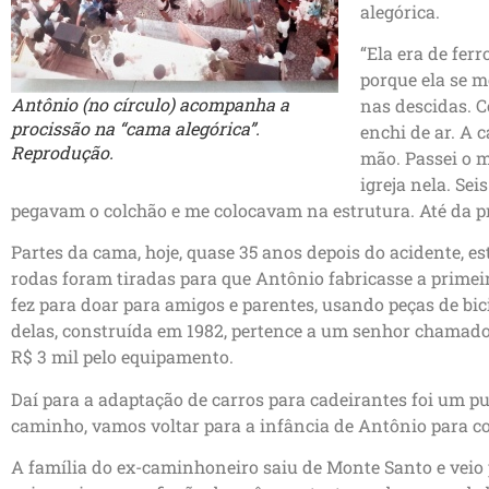
alegórica.
“Ela era de ferr
porque ela se 
Antônio (no círculo) acompanha a
nas descidas. C
procissão na “cama alegórica”.
enchi de ar. A c
Reprodução.
mão. Passei o m
igreja nela. Sei
pegavam o colchão e me colocavam na estrutura. Até da pr
Partes da cama, hoje, quase 35 anos depois do acidente, 
rodas foram tiradas para que Antônio fabricasse a primeir
fez para doar para amigos e parentes, usando peças de bic
delas, construída em 1982, pertence a um senhor chamado
R$ 3 mil pelo equipamento.
Daí para a adaptação de carros para cadeirantes foi um pu
caminho, vamos voltar para a infância de Antônio para c
A família do ex-caminhoneiro saiu de Monte Santo e veio p