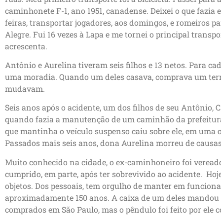
caminhonete F-1, ano 1951, canadense. Deixei o que fazia e
feiras, transportar jogadores, aos domingos, e romeiros 
Alegre. Fui 16 vezes à Lapa e me tornei o principal trans
acrescenta.
Antônio e Aurelina tiveram seis filhos e 13 netos. Para cad
uma moradia. Quando um deles casava, comprava um terre
mudavam.
Seis anos após o acidente, um dos filhos de seu Antônio, C
quando fazia a manutenção de um caminhão da prefeitura 
que mantinha o veículo suspenso caiu sobre ele, em uma o
Passados mais seis anos, dona Aurelina morreu de causas
Muito conhecido na cidade, o ex-caminhoneiro foi veread
cumprido, em parte, após ter sobrevivido ao acidente. H
objetos. Dos pessoais, tem orgulho de manter em funcion
aproximadamente 150 anos. A caixa de um deles mandou 
comprados em São Paulo, mas o pêndulo foi feito por ele co