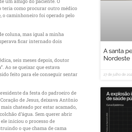
de um amigo do paciente. O
ão teria como procurar outro médico
e, o caminhoneiro foi operado pelo
 de coluna, mas igual a minha
sperava ficar internado dois
A santa p
Nordeste
dica, seis meses depois, doutor
”. Ao se queixar que estava
ido feito para ele conseguir sentar
27 de julho de 20
 presidente da festa do padroeiro de
 Coração de Jesus, deixava Antônio
 mais chateado por estar acamado,
colchão d’água. Sem querer abrir
ele iniciou o processo de
struindo o que chama de cama