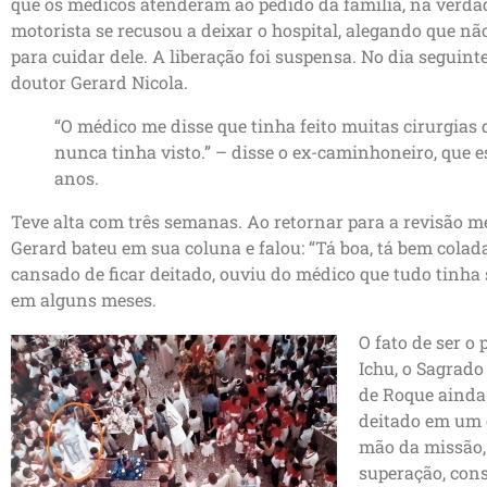
que os médicos atenderam ao pedido da família, na verda
motorista se recusou a deixar o hospital, alegando que n
para cuidar dele. A liberação foi suspensa. No dia seguint
doutor Gerard Nicola.
“O médico me disse que tinha feito muitas cirurgias
nunca tinha visto.” – disse o ex-caminhoneiro, que e
anos.
Teve alta com três semanas. Ao retornar para a revisão mé
Gerard bateu em sua coluna e falou: “Tá boa, tá bem colada
cansado de ficar deitado, ouviu do médico que tudo tinha s
em alguns meses.
O fato de ser o
Ichu, o Sagrado
de Roque ainda
deitado em um 
mão da missão, 
superação, con