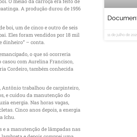
boi. O meião da carroça era feito de
 caatinga. A produção durou de 1956
Documentá
e boi, um de cinco e outro de seis
ai. Eles foram vendidos por 18 mil
11 de julho de 20
e dinheiro” – conta.
 emancipado, o que só ocorreria
o casou com Aurelina Francisco,
aria Cordeiro, também conhecida
 Antônio trabalhou de carpinteiro,
os, e cuidou da manutenção do
zia energia. Nas horas vagas,
cletas. Cinco anos depois, a energia
a Ichu.
sas e a manutenção de lâmpadas nas
 a lambreta e depois comprei uma