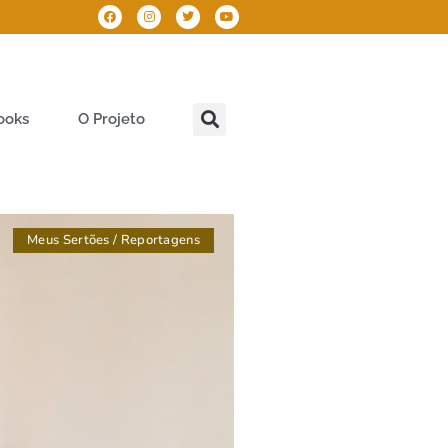
ooks
O Projeto
Meus Sertões
/
Reportagens