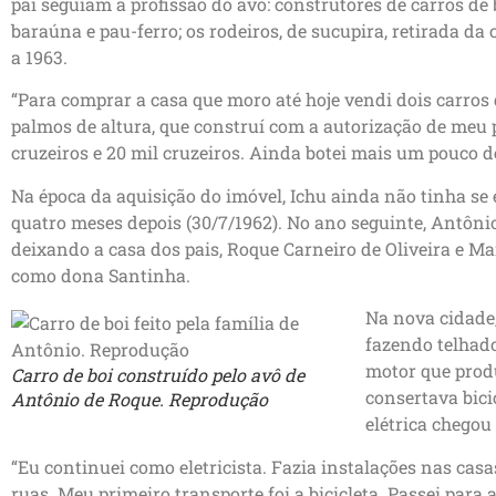
pai seguiam a profissão do avô: construtores de carros de 
baraúna e pau-ferro; os rodeiros, de sucupira, retirada da
a 1963.
“Para comprar a casa que moro até hoje vendi dois carros d
palmos de altura, que construí com a autorização de meu p
cruzeiros e 20 mil cruzeiros. Ainda botei mais um pouco d
Na época da aquisição do imóvel, Ichu ainda não tinha se
quatro meses depois (30/7/1962). No ano seguinte, Antôni
deixando a casa dos pais, Roque Carneiro de Oliveira e M
como dona Santinha.
Na nova cidade,
fazendo telhad
motor que produ
Carro de boi construído pelo avô de
consertava bici
Antônio de Roque. Reprodução
elétrica chegou 
“Eu continuei como eletricista. Fazia instalações nas ca
ruas. Meu primeiro transporte foi a bicicleta. Passei para