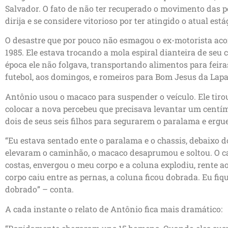
Salvador. O fato de não ter recuperado o movimento das p
dirija e se considere vitorioso por ter atingido o atual está
O desastre que por pouco não esmagou o ex-motorista aco
1985. Ele estava trocando a mola espiral dianteira de seu
época ele não folgava, transportando alimentos para feira
futebol, aos domingos, e romeiros para Bom Jesus da Lapa
Antônio usou o macaco para suspender o veículo. Ele tiro
colocar a nova percebeu que precisava levantar um centíme
dois de seus seis filhos para segurarem o paralama e ergu
“Eu estava sentado ente o paralama e o chassis, debaixo
elevaram o caminhão, o macaco desaprumou e soltou. O
costas, envergou o meu corpo e a coluna explodiu, rente a
corpo caiu entre as pernas, a coluna ficou dobrada. Eu fi
dobrado” – conta.
A cada instante o relato de Antônio fica mais dramático: