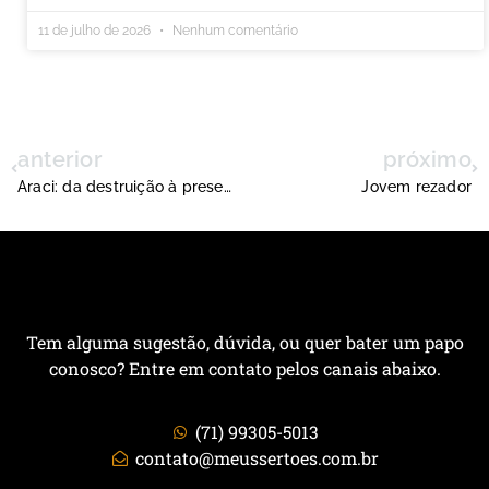
11 de julho de 2026
Nenhum comentário
anterior
próximo
Araci: da destruição à preservação da memória
Jovem rezador
Tem alguma sugestão, dúvida, ou quer bater um papo
conosco? Entre em contato pelos canais abaixo.
(71) 99305-5013
contato@meussertoes.com.br