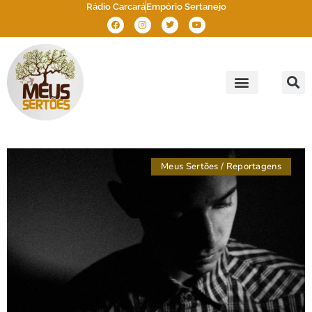
Rádio Carcará
Empório Sertanejo
Meus Sertões
Outros Sertões
Brasil Sertão
Meus Sertões
/
Reportagens