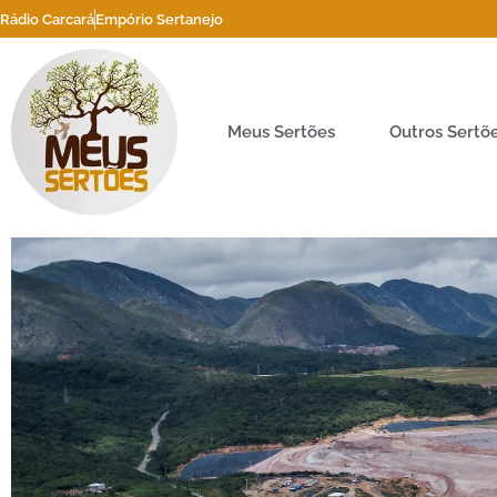
Rádio Carcará
Empório Sertanejo
Meus Sertões
Outros Sertõ