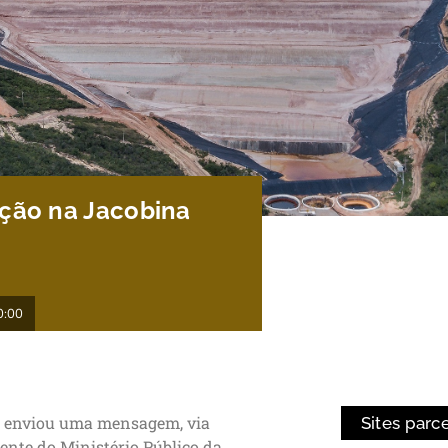
eção na Jacobina
0:00
im enviou uma mensagem, via
Sites parc
nte do Ministério Público da