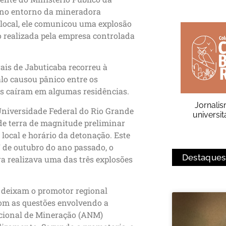
 no entorno da mineradora
 local, ele comunicou uma explosão
o realizada pela empresa controlada
ais de Jabuticaba recorreu à
alo causou pânico entre os
os caíram em algumas residências.
Jornali
Universidade Federal do Rio Grande
universit
de terra de magnitude preliminar
 local e horário da detonação. Este
7 de outubro do ano passado, o
Destaques
 realizava uma das três explosões
 deixam o promotor regional
om as questões envolvendo a
acional de Mineração (ANM)