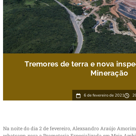
Tremores de terra e nova insp
Mineração
6 de fevereiro de 2021
2
Na noite do dia 2 de fevereiro, Alexsandro Araújo Amor
whatsapp, para a Promotoria Especializada em Meio Ambie