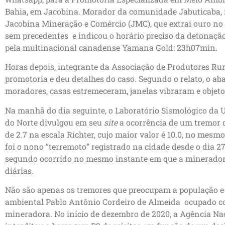
Bahia, em Jacobina. Morador da comunidade Jabuticaba,
Jacobina Mineração e Comércio (JMC), que extrai ouro no
sem precedentes e indicou o horário preciso da detonaçã
pela multinacional canadense Yamana Gold: 23h07min.
Horas depois, integrante da Associação de Produtores Rur
promotoria e deu detalhes do caso. Segundo o relato, o ab
moradores, casas estremeceram, janelas vibraram e objet
Na manhã do dia seguinte, o Laboratório Sismológico da 
do Norte divulgou em seu
site
a ocorrência de um tremor 
de 2.7 na escala Richter, cujo maior valor é 10.0, no mesmo
foi o nono “terremoto” registrado na cidade desde o dia 2
segundo ocorrido no mesmo instante em que a mineradora
diárias.
Não são apenas os tremores que preocupam a população e
ambiental Pablo Antônio Cordeiro de Almeida ocupado c
mineradora. No início de dezembro de 2020, a Agência N