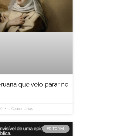
eruana que veio parar no
26
2 Comentários
EDITORIAL