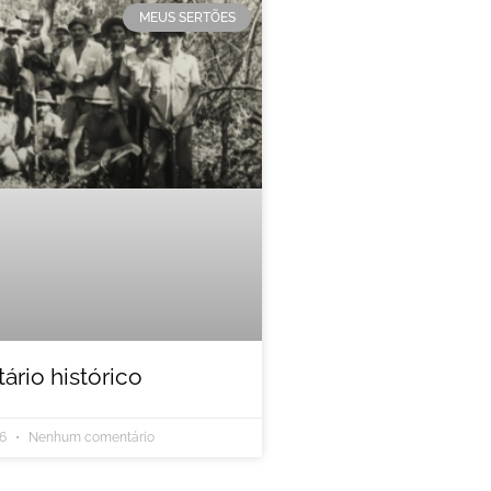
MEUS SERTÕES
rio histórico
26
Nenhum comentário