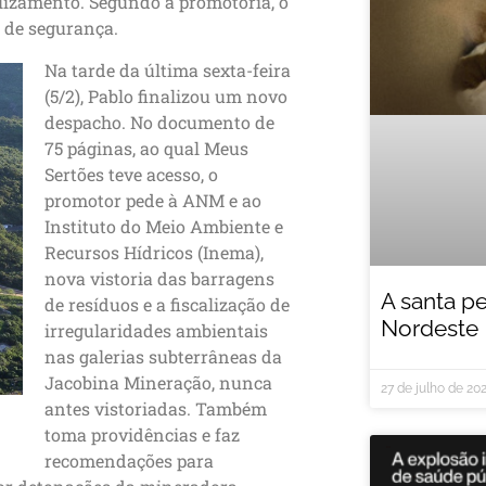
slizamento. Segundo a promotoria, o
 de segurança.
Na tarde da última sexta-feira
(5/2), Pablo finalizou um novo
despacho. No documento de
75 páginas, ao qual Meus
Sertões teve acesso, o
promotor pede à ANM e ao
Instituto do Meio Ambiente e
Recursos Hídricos (Inema),
nova vistoria das barragens
A santa p
de resíduos e a fiscalização de
Nordeste
irregularidades ambientais
nas galerias subterrâneas da
Jacobina Mineração, nunca
27 de julho de 20
antes vistoriadas. Também
toma providências e faz
recomendações para