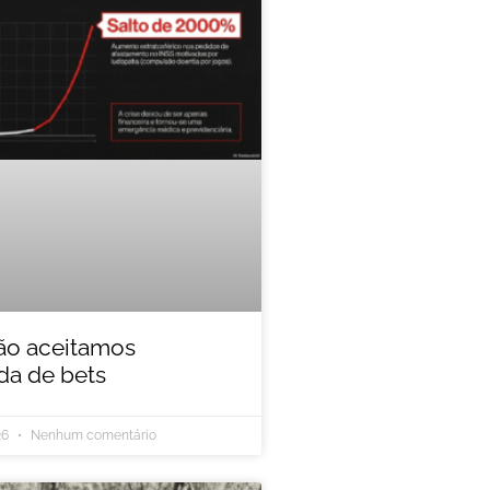
ão aceitamos
a de bets
26
Nenhum comentário