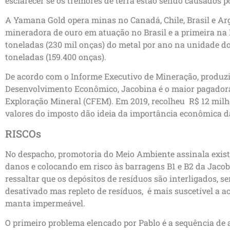
esclarecer se os tremores de terra estão sendo causados 
A Yamana Gold opera minas no Canadá, Chile, Brasil e Arge
mineradora de ouro em atuação no Brasil e a primeira na 
toneladas (230 mil onças) do metal por ano na unidade do 
toneladas (159.400 onças).
De acordo com o Informe Executivo de Mineração, produzi
Desenvolvimento Econômico, Jacobina é o maior pagador
Exploração Mineral (CFEM). Em 2019, recolheu R$ 12 milhõ
valores do imposto dão ideia da importância econômica d
RISCOs
No despacho, promotoria do Meio Ambiente assinala exis
danos e colocando em risco às barragens B1 e B2 da Jac
ressaltar que os depósitos de resíduos são interligados, s
desativado mas repleto de resíduos, é mais suscetível a a
manta impermeável.
O primeiro problema elencado por Pablo é a sequência de 