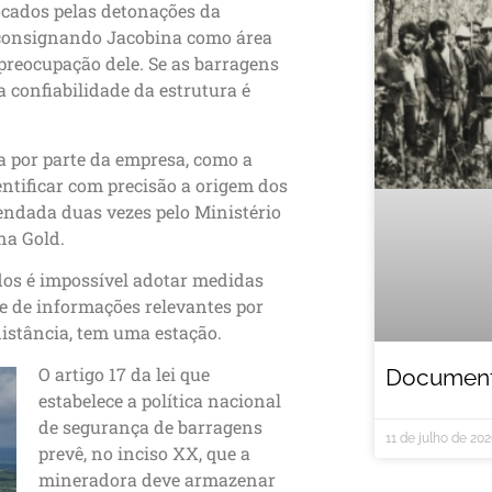
ocados pelas detonações da
 consignando Jacobina como área
preocupação dele. Se as barragens
a confiabilidade da estrutura é
 por parte da empresa, como a
entificar com precisão a origem dos
endada duas vezes pelo Ministério
na Gold.
os é impossível adotar medidas
e de informações relevantes por
istância, tem uma estação.
O artigo 17 da lei que
Documentá
estabelece a política nacional
de segurança de barragens
11 de julho de 20
prevê, no inciso XX, que a
mineradora deve armazenar