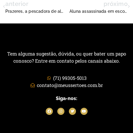
anterior
próximo
Prazeres, a pescadora de alto mar
Aluna assassinada em escola militarizada em Barreiras
Tem alguma sugestão, dúvida, ou quer bater um papo
conosco? Entre em contato pelos canais abaixo.
(71) 99305-5013
contato@meussertoes.com.br
Siga-nos: