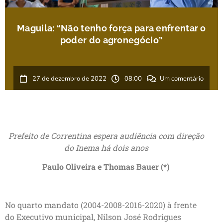
Maguila: “Não tenho força para enfrentar o
poder do agronegócio”
27 de dezembro de 2022
08:00
Um comentário
Prefeito de Correntina espera audiência com direção
do Inema há dois anos
Paulo Oliveira e Thomas Bauer (*)
No quarto mandato (2004-2008-2016-2020) à frente
do Executivo municipal, Nilson José Rodrigues