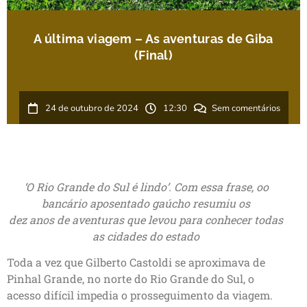
A última viagem – As aventuras de Giba
(Final)
24 de outubro de 2024
12:30
Sem comentários
‘O Rio Grande do Sul é lindo’. Com essa frase, oo
bancário aposentado gaúcho resumiu os
dez anos de aventuras que levou para conhecer todas
as cidades do estado
Toda a vez que Gilberto Castoldi se aproximava de
Pinhal Grande, no norte do Rio Grande do Sul, o
acesso difícil impedia o prosseguimento da viagem.