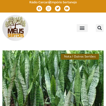
Rádio Carcará
Empório Sertanejo
Meus Sertões
Outros Sertões
Brasil Sertão
Nota
/
Outros Sertões