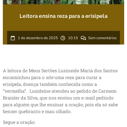
Leitora ensina reza para a erisipela
1 de dezembro de 2025
10:15
Sem comentários
A leitora de Meus Sertões Lusineide Maria dos Santos
encaminhou para o
site
uma reza para curar a
erisipela, doença também conhecida como a
“vermelha”. Lusideine atendeu ao pedido de Carmem
Braisler da Silva, que nos enviou um e-mail pedindo
para alguém que lhe ensinar a oração, pois ela só sabe
benzer quebranto e mau olhado.
Segue a oração: