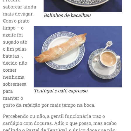
saborear ainda
mais devagar.
Bolinhos de bacalhau
Com o prato
limpo – o
azeite foi
sugado até
o fim pelas
batatas -,
decido não
comer
nenhuma
sobremesa
Tentúgal e café expresso.
para
manter o
gosto da refeição por mais tempo na boca.
Percebendo ou não, a gentil funcionária traz o
cardápio com doçuras. Adio o que posso, mas acabo
pedindo o Pastel de Tentúgal, o único doce que não