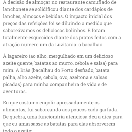
A decisão de almoçar no restaurante camuflado de
lanchonete se solidificou diante dos cardápios de
lanches, almoços e bebidas. O impacto inicial dos
preços das refeições foi se diluindo a medida que
saboreávamos os deliciosos bolinhos. E foram
totalmente esquecidos diante dos pratos feitos com a
atração número um da Luzitania: o bacalhau.
À lagareiro (ao alho, mergulhado em um delicioso
azeite quente, batatas ao murro, cebola e salsa) para
mim. À Brás (bacalhau do Porto desfiado, batata
palha, alho azeite, cebola, ovo, azeitona e salsas
picadas) para minha companheira de vida e de
aventuras.
Eu que costumo engolir apressadamente os
alimentos, fui saboreando aos poucos cada garfada.
De quebra, uma funcionária atenciosa deu a dica para
que eu amassasse as batatas para elas absorverem
todo o azeite: