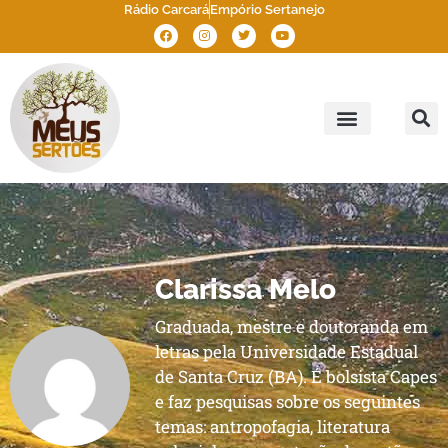
Rádio Carcará
Empório Sertanejo
Meus Sertões
Outros Sertões
Brasil Sertão
Clarissa Melo
Graduada, mestre e doutoranda em
letras pela Universidade Estadual
de Santa Cruz (BA). É bolsista Capes
e faz pesquisas sobre os seguintes
temas: antropofagia, literatura