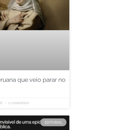
eruana que veio parar no
26
1 comentário
EDITORIAL