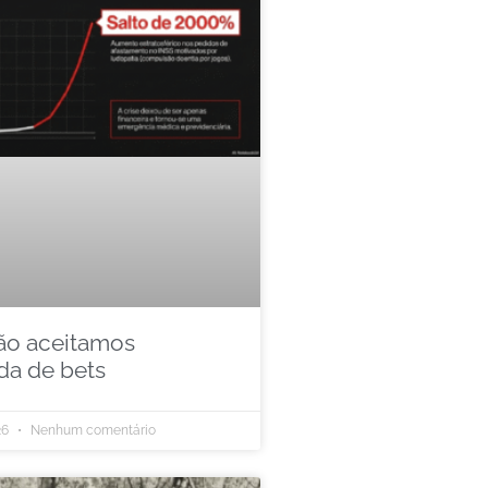
ão aceitamos
a de bets
26
Nenhum comentário