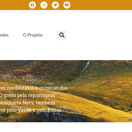
ooks
O Projeto
res nordestinos e músicas dos
 O gosto pela reportagem
ão Anchieta Nery, também
rce pelo Verde e pelo Bahia.