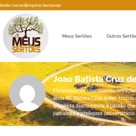
Rádio Carcará
Empório Sertanejo
Meus Sertões
Outros Sertõ
Joao Batista Cruz de
Florestano de nascimento, coração 
anos 80, Batista Cruz Arfer trocou
alimenta diariamente a paixão que
jornalista e professor universitário