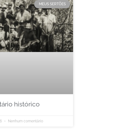
MEUS SERTÕES
rio histórico
26
Nenhum comentário