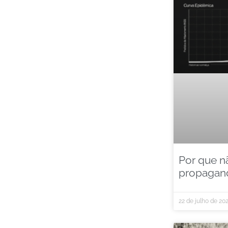
Por que n
propagand
22 de julho de 20