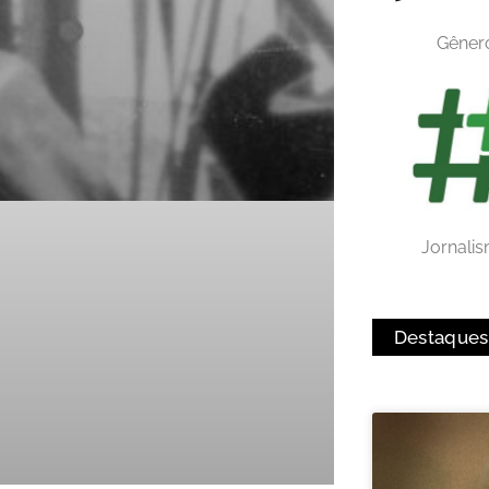
Gêner
Jornali
Destaques