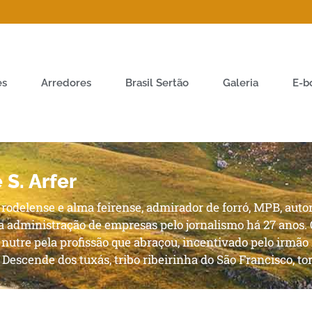
es
Arredores
Brasil Sertão
Galeria
E-b
 S. Arfer
rodelense e alma feirense, admirador de forró, MPB, auto
 a administração de empresas pelo jornalismo há 27 anos.
 nutre pela profissão que abraçou, incentivado pelo irm
. Descende dos tuxás, tribo ribeirinha do São Francisco, to