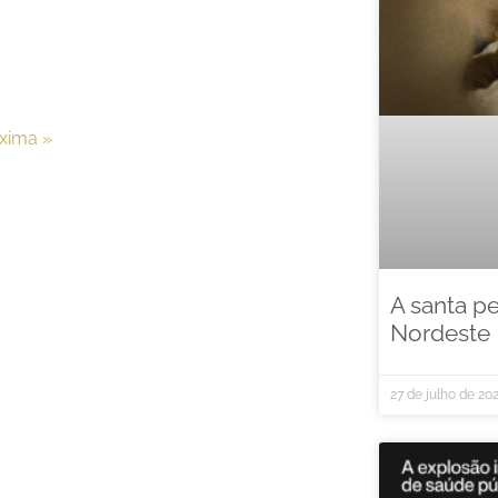
xima »
A santa p
Nordeste
27 de julho de 20