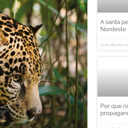
A santa p
Nordeste
27 de julho de 20
Por que n
propagand