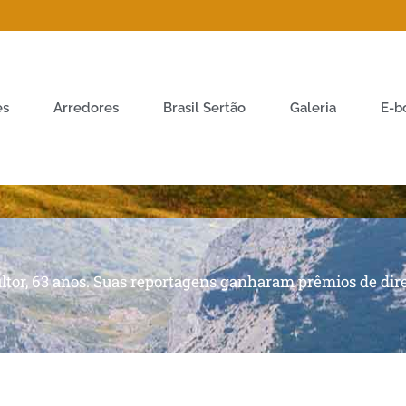
es
Arredores
Brasil Sertão
Galeria
E-b
nsultor, 63 anos. Suas reportagens ganharam prêmios de di