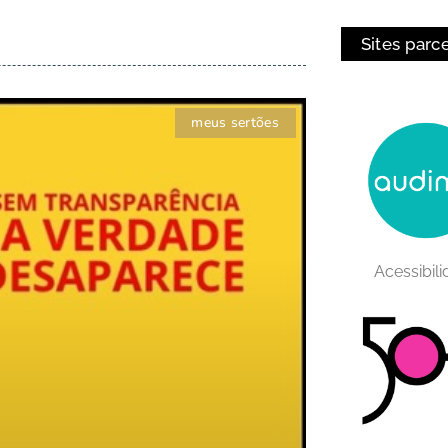
Sites parc
meus sertões
Acessibil