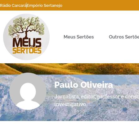
Rádio Carcará
Empório Sertanejo
Meus Sertões
Outros Sertõ
Paulo Oliveira
Jornalista, editor, professor e co
investigativo.