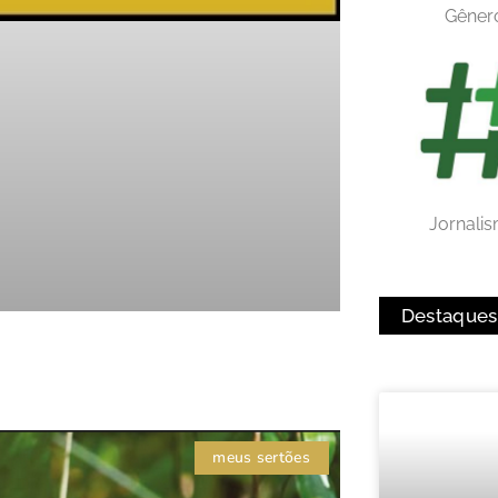
Gêner
Jornali
Destaques
meus sertões