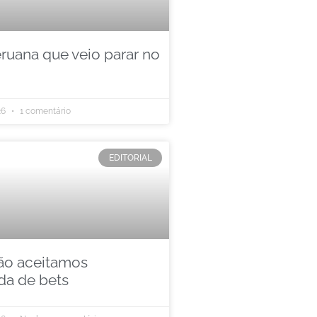
eruana que veio parar no
26
1 comentário
EDITORIAL
ão aceitamos
a de bets