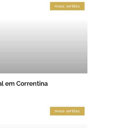
meus sertões
al em Correntina
meus sertões