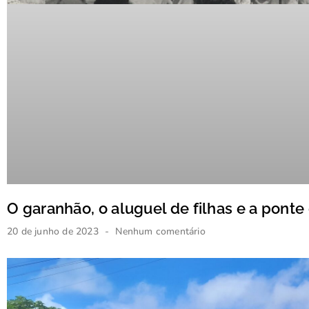
O garanhão, o aluguel de filhas e a ponte
20 de junho de 2023
Nenhum comentário