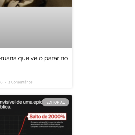
eruana que veio parar no
26
2 Comentários
EDITORIAL