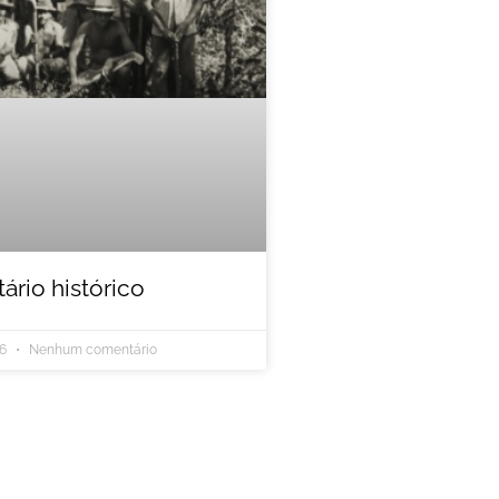
rio histórico
26
Nenhum comentário