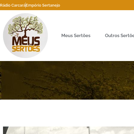
Rádio Carcará
Empório Sertanejo
Meus Sertões
Outros Sertõ