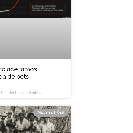
ão aceitamos
a de bets
26
Nenhum comentário
MEUS SERTÕES