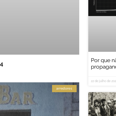
Por que n
 4
propagand
22 de julho de 20
arredores