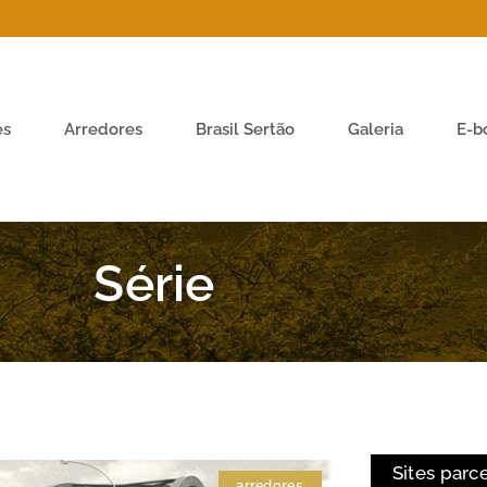
es
Arredores
Brasil Sertão
Galeria
E-b
Série
Sites parc
arredores