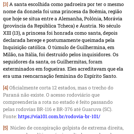
[3]
A santa escolhida como padroeira por ter o mesmo
nome da donzela foi uma princesa da Boêmia, região
que hoje se situa entre a Alemanha, Polônia, Morávia
(província da República Tcheca) e Áustria. No século
XIII (13), a princesa foi honrada como santa, depois
declarada herege e postumamente queimada pela
Inquisição católica. O túmulo de Guilhermina, em
Milão, na Itália, foi destruído pelos inquisidores. Os
seguidores da santa, os Guilhermitas, foram
exterminados em fogueiras. Eles acreditavam que ela
era uma reencarnação feminina do Espírito Santo.
[4]
Oficialmente corta 12 estados, mas o trecho do
Paraná não existe. O acesso rodoviário que
compreenderia a rota no estado é feito passando
pelas rodovias BR-116 e BR-376 até Guaruva (SC).
Fonte:
https://via101.com.br/rodovia-br-101/
[5]
Núcleo de conspiração golpista de extrema direita,