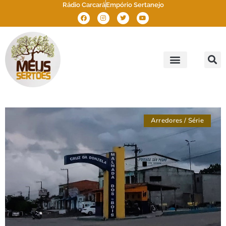
Rádio Carcará
Empório Sertanejo
Meus Sertões
Outros Sertões
Brasil Sertão
Arredores
/
Série