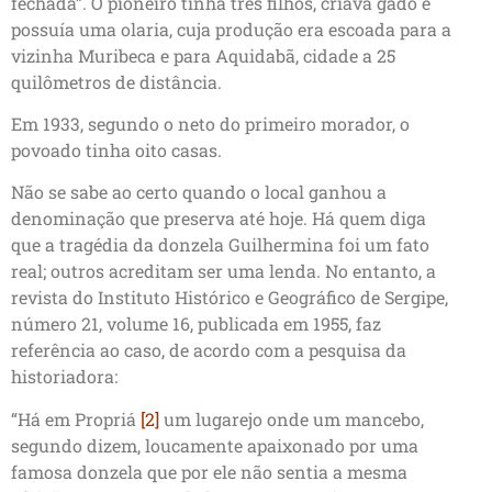
fechada”. O pioneiro tinha três filhos, criava gado e
possuía uma olaria, cuja produção era escoada para a
vizinha Muribeca e para Aquidabã, cidade a 25
quilômetros de distância.
Em 1933, segundo o neto do primeiro morador, o
povoado tinha oito casas.
Não se sabe ao certo quando o local ganhou a
denominação que preserva até hoje. Há quem diga
que a tragédia da donzela Guilhermina foi um fato
real; outros acreditam ser uma lenda. No entanto, a
revista do Instituto Histórico e Geográfico de Sergipe,
número 21, volume 16, publicada em 1955, faz
referência ao caso, de acordo com a pesquisa da
historiadora:
“Há em Propriá
[2]
um lugarejo onde um mancebo,
segundo dizem, loucamente apaixonado por uma
famosa donzela que por ele não sentia a mesma