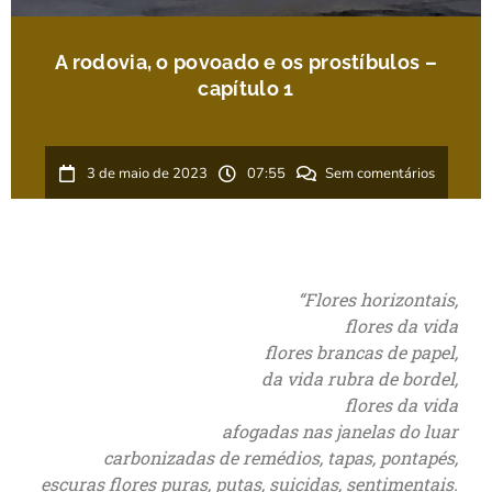
A rodovia, o povoado e os prostíbulos –
capítulo 1
3 de maio de 2023
07:55
Sem comentários
“Flores horizontais,
flores da vida
flores brancas de papel,
da vida rubra de bordel,
flores da vida
afogadas nas janelas do luar
carbonizadas de remédios, tapas, pontapés,
escuras flores puras, putas, suicidas, sentimentais.