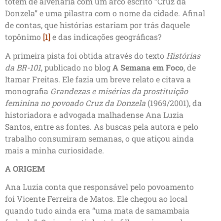
totem de alvenaria com um arco escrito “Cruz da
Donzela” e uma pilastra com o nome da cidade. Afinal
de contas, que histórias estariam por trás daquele
topônimo
[1]
e das indicações geográficas?
A primeira pista foi obtida através do texto
Histórias
da BR-101
, publicado no blog
A Semana em Foco
, de
Itamar Freitas. Ele fazia um breve relato e citava a
monografia
Grandezas e misérias da prostituição
feminina no povoado Cruz da Donzela
(1969/2001), da
historiadora e advogada malhadense Ana Luzia
Santos, entre as fontes. As buscas pela autora e pelo
trabalho consumiram semanas, o que atiçou ainda
mais a minha curiosidade.
A ORIGEM
Ana Luzia conta que responsável pelo povoamento
foi Vicente Ferreira de Matos. Ele chegou ao local
quando tudo ainda era “uma mata de samambaia