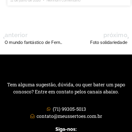
11 de julho de 2026
Nenhum comentário
anterior
próximo
O mundo fantástico de Fernandinho
Foto solidariedade
Tem alguma sugestão, dúvida, ou quer bater um papo
conosco? Entre em contato pelos canais abaixo.
(71) 99305-5013
contato@meussertoes.com.br
Siga-nos: