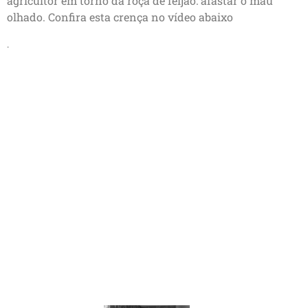
agricultor em torno da roça de feijão: afastar o mau
olhado. Confira esta crença no vídeo abaixo
.