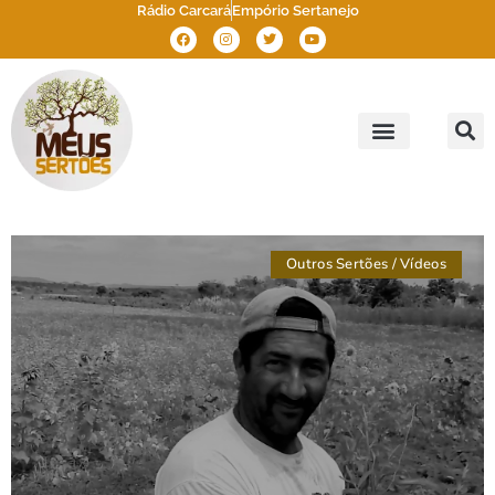
Rádio Carcará
Empório Sertanejo
Meus Sertões
Outros Sertões
Brasil Sertão
Outros Sertões
/
Vídeos