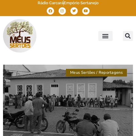
Rádio Carcará
Empório Sertanejo
Meus Sertões
Outros Sertões
Brasil Sertão
Meus Sertões
/
Reportagens