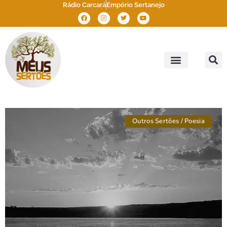
Rádio Carcará
Empório Sertanejo
Meus Sertões
Outros Sertões
Brasil Sertão
Outros Sertões
/
Poesia