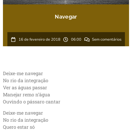
Navegar
16 de fevereiro de 2018
06:00
Sem comentários
Deixe-me navegar
No rio da integração
Ver as águas passar
Manejar remo n’água
Ouvindo o pássaro cantar
Deixe-me navegar
No rio da integração
Quero estar só