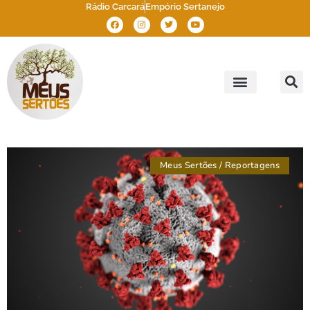
Rádio Carcará
Empório Sertanejo
Meus Sertões
Outros Sertões
Brasil Sertão
Meus Sertões
/
Reportagens