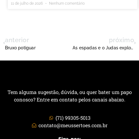
11 de julho de 2026
Nenhum comentário
anterior
próximo
Bruxo potiguar
As espadas e o Judas explosivo
Tem alguma sugestão, dúvida, ou quer bater um papo
conosco? Entre em contato pelos canais abaixo.
(71) 99305-5013
contato@meussertoes.com.br