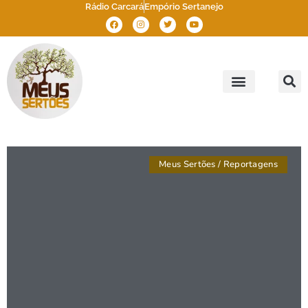
Rádio Carcará
Empório Sertanejo
Meus Sertões
Outros Sertões
Brasil Sertão
Meus Sertões
/
Reportagens