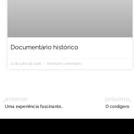
Documentário histórico
11 de julho de 2026
Nenhum comentário
anterior
próximo
Uma experiência fascinante: “Umburana e Duas Passagens” – capítulo VI
O cordígero