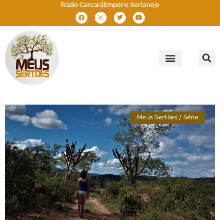
Rádio Carcará
Empório Sertanejo
Meus Sertões
Outros Sertões
Brasil Sertão
Meus Sertões
/
Série