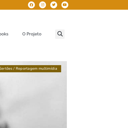
ooks
O Projeto
Sertões
/
Reportagem multimídia