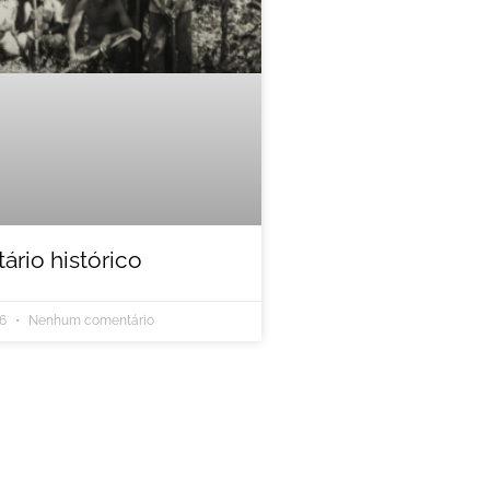
rio histórico
26
Nenhum comentário