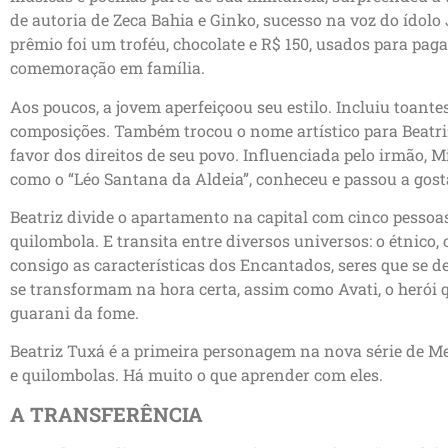
de autoria de Zeca Bahia e Ginko, sucesso na voz do ídolo J
prêmio foi um troféu, chocolate e R$ 150, usados para pa
comemoração em família.
Aos poucos, a jovem aperfeiçoou seu estilo. Incluiu toante
composições. Também trocou o nome artístico para Beatri
favor dos direitos de seu povo. Influenciada pelo irmão, Mi
como o “Léo Santana da Aldeia”, conheceu e passou a gosta
Beatriz divide o apartamento na capital com cinco pessoa
quilombola. E transita entre diversos universos: o étnico,
consigo as características dos Encantados, seres que se 
se transformam na hora certa, assim como Avati, o herói 
guarani da fome.
Beatriz Tuxá é a primeira personagem na nova série de Me
e quilombolas. Há muito o que aprender com eles.
A TRANSFERÊNCIA