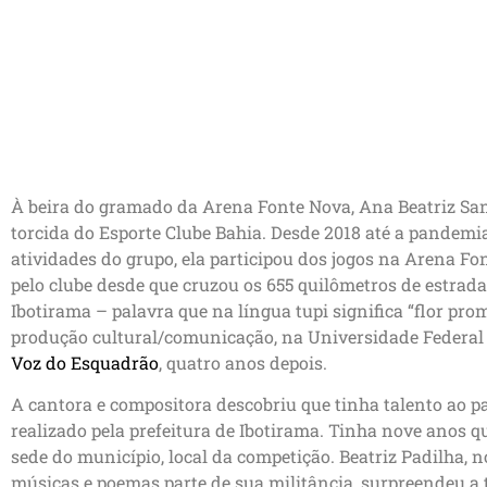
À beira do gramado da Arena Fonte Nova, Ana Beatriz San
torcida do Esporte Clube Bahia. Desde 2018 até a pandemi
atividades do grupo, ela participou dos jogos na Arena F
pelo clube desde que cruzou os 655 quilômetros de estrada
Ibotirama – palavra que na língua tupi significa “flor pro
produção cultural/comunicação, na Universidade Federal 
Voz do Esquadrão
, quatro anos depois.
A cantora e compositora descobriu que tinha talento ao p
realizado pela prefeitura de Ibotirama. Tinha nove anos q
sede do município, local da competição. Beatriz Padilha, 
músicas e poemas parte de sua militância, surpreendeu a t