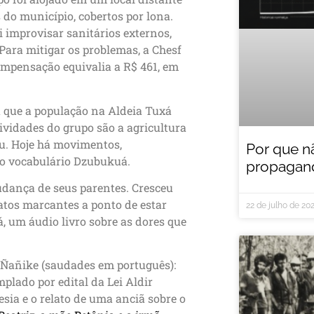
 do município, cobertos por lona.
i improvisar sanitários externos,
ara mitigar os problemas, a Chesf
ompensação equivalia a R$ 461, em
a que a população na Aldeia Tuxá
tividades do grupo são a agricultura
deu. Hoje há movimentos,
Por que n
 o vocabulário Dzubukuá.
propagand
udança de seus parentes. Cresceu
atos marcantes a ponto de estar
22 de julho de 20
á, um áudio livro sobre as dores que
“Ñañike (saudades em português):
plado por edital da Lei Aldir
sia e o relato de uma anciã sobre o