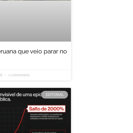
eruana que veio parar no
26
1 comentário
EDITORIAL