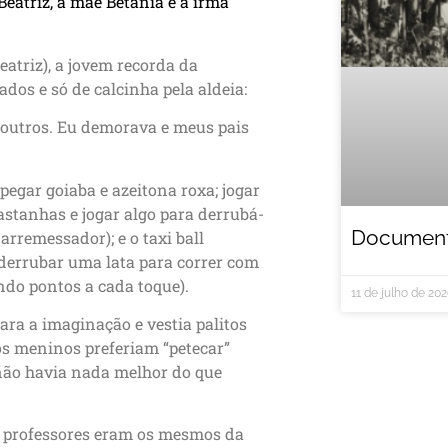
Beatriz, a mãe Betânia e a irmã
atriz), a jovem recorda da
dos e só de calcinha pela aldeia:
 outros. Eu demorava e meus pais
pegar goiaba e azeitona roxa; jogar
stanhas e jogar algo para derrubá-
Documentá
arremessador); e o taxi ball
 derrubar uma lata para correr com
ndo pontos a cada toque).
11 de julho de 20
ra a imaginação e vestia palitos
 os meninos preferiam “petecar”
 não havia nada melhor do que
os professores eram os mesmos da