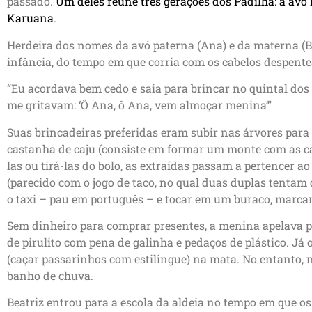
passado.
Um deles reúne três gerações dos Padilha: a avó 
Karuana
.
Herdeira dos nomes da avó paterna (Ana) e da materna (Be
infância, do tempo em que corria com os cabelos despentea
“Eu acordava bem cedo e saia para brincar no quintal dos
me gritavam: ‘Ô Ana, ô Ana, vem almoçar menina’”
Suas brincadeiras preferidas eram subir nas árvores para 
castanha de caju (consiste em formar um monte com as ca
las ou tirá-las do bolo, as extraídas passam a pertencer ao 
(parecido com o jogo de taco, no qual duas duplas tentam
o taxi – pau em português – e tocar em um buraco, marca
Sem dinheiro para comprar presentes, a menina apelava pa
de pirulito com pena de galinha e pedaços de plástico. Já
(caçar passarinhos com estilingue) na mata. No entanto,
banho de chuva.
Beatriz entrou para a escola da aldeia no tempo em que 