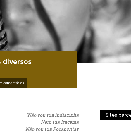
s diversos
m comentários
“Não sou tua indiazinha
Sites parc
Nem tua Iracema
Não sou tua Pocahontas