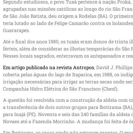
Segundo estudiosos, o povo Tuxá pertence à nação Proká,
agrupadas nas missões católicas ao longo do rio São Franc
de São João Batista, deu origem a Rodelas (BA). O primeiro
teria lutado ao lado de Felipe Camarão contra os holandes
Guararapes.
Até o final dos anos 1980, os tuxás eram donos de trinta i
férteis, além de considerar as ilhotas temporárias do São
Nesses locais sagrados, enterravam os antepassados e rea
Em artigo publicado na revista Antropos
, David J. Philli
coberta pelas águas do lago de Itaparica, em 1988, os in
irrigação necessárias para irrigar as terras secas onde s
Companhia Hidro Elétrica do São Francisco (Chesf).
A questão foi resolvida com a construção da aldeia com c
a transferência de dois outros grupos para Ibotirama (BA),
para Inajá (PE). Noventa e seis das 240 famílias da aldeia
Novaes até a Fazenda Morrinho. A mudança foi feita de ô
Em Ibotirama, as casas ainda não estavam prontas. O grup