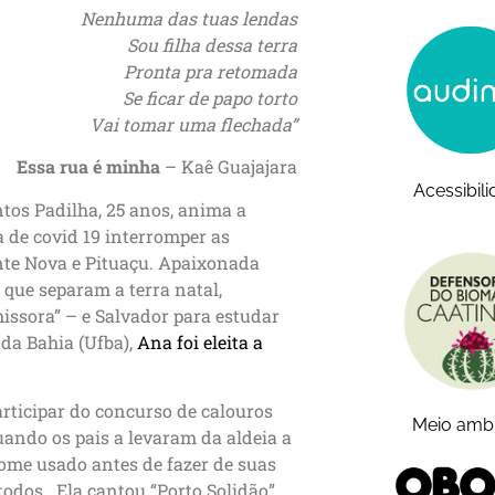
Nenhuma das tuas lendas
Sou filha dessa terra
Pronta pra retomada
Se ficar de papo torto
Vai tomar uma flechada”
Essa rua é minha
– Kaê Guajajara
Acessibil
tos Padilha, 25 anos, anima a
a de covid 19 interromper as
onte Nova e Pituaçu. Apaixonada
 que separam a terra natal,
missora” – e Salvador para estudar
da Bahia (Ufba),
Ana foi eleita a
articipar do concurso de calouros
Meio amb
uando os pais a levaram da aldeia a
nome usado antes de fazer de suas
odos. Ela cantou “Porto Solidão”,