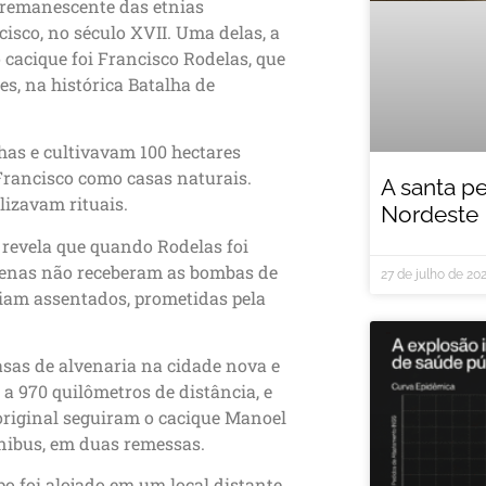
 remanescente das etnias
isco, no século XVII. Uma delas, a
 cacique foi Francisco Rodelas, que
es, na histórica Batalha de
lhas e cultivavam 100 hectares
 Francisco como casas naturais.
A santa p
lizavam rituais.
Nordeste
ps revela que quando Rodelas foi
dígenas não receberam as bombas de
27 de julho de 20
eriam assentados, prometidas pela
asas de alvenaria na cidade nova e
 a 970 quilômetros de distância, e
 original seguiram o cacique Manoel
nibus, em duas remessas.
o foi alojado em um local distante