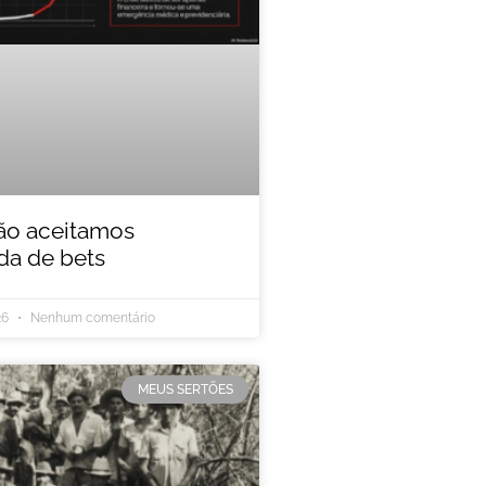
ão aceitamos
a de bets
26
Nenhum comentário
MEUS SERTÕES