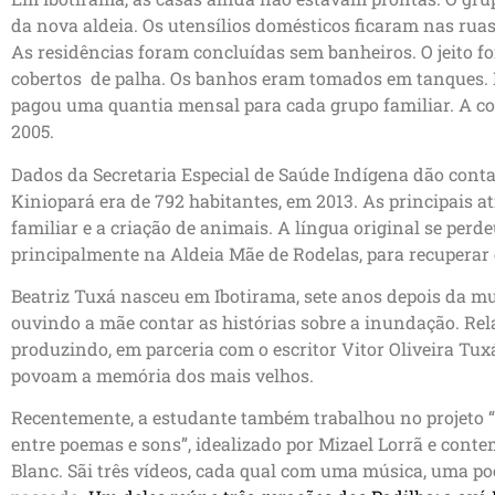
da nova aldeia. Os utensílios domésticos ficaram nas ruas
As residências foram concluídas sem banheiros. O jeito fo
cobertos de palha. Os banhos eram tomados em tanques. P
pagou uma quantia mensal para cada grupo familiar. A c
2005.
Dados da Secretaria Especial de Saúde Indígena dão cont
Kiniopará era de 792 habitantes, em 2013. As principais a
familiar e a criação de animais. A língua original se per
principalmente na Aldeia Mãe de Rodelas, para recuperar
Beatriz Tuxá nasceu em Ibotirama, sete anos depois da m
ouvindo a mãe contar as histórias sobre a inundação. Rel
produzindo, em parceria com o escritor Vitor Oliveira Tux
povoam a memória dos mais velhos.
Recentemente, a estudante também trabalhou no projeto 
entre poemas e sons”, idealizado por Mizael Lorrã e contem
Blanc. Sãi três vídeos, cada qual com uma música, uma poe