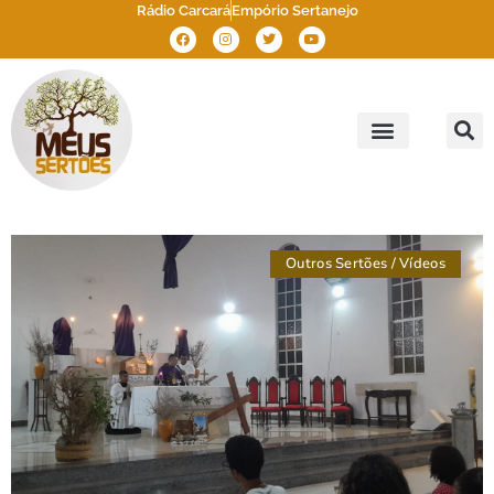
Rádio Carcará
Empório Sertanejo
Meus Sertões
Outros Sertões
Brasil Sertão
Outros Sertões
/
Vídeos