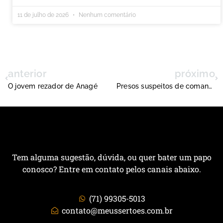
11 de julho de 2026
Nenhum comentário
anterior
próximo
O jovem rezador de Anagé
Presos suspeitos de comandar milícia rural em Correntina
Tem alguma sugestão, dúvida, ou quer bater um papo
conosco? Entre em contato pelos canais abaixo.
(71) 99305-5013
contato@meussertoes.com.br