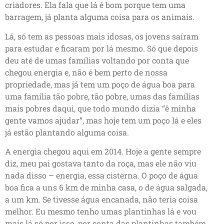
criadores. Ela fala que lá é bom porque tem uma
barragem, já planta alguma coisa para os animais.
Lá, só tem as pessoas mais idosas, os jovens saíram
para estudar e ficaram por lá mesmo. Só que depois
deu até de umas famílias voltando por conta que
chegou energia e, não é bem perto de nossa
propriedade, mas já tem um poço de água boa para
uma família tão pobre, tão pobre, umas das famílias
mais pobres daqui, que todo mundo dizia “ê minha
gente vamos ajudar”, mas hoje tem um poço lá e eles
já estão plantando alguma coisa.
A energia chegou aqui em 2014. Hoje a gente sempre
diz, meu pai gostava tanto da roça, mas ele não viu
nada disso – energia, essa cisterna. O poço de água
boa fica a uns 6 km de minha casa, o de água salgada,
a um km. Se tivesse água encanada, não teria coisa
melhor. Eu mesmo tenho umas plantinhas lá e vou
mais lá só por isso, por conta das plantinhas também,