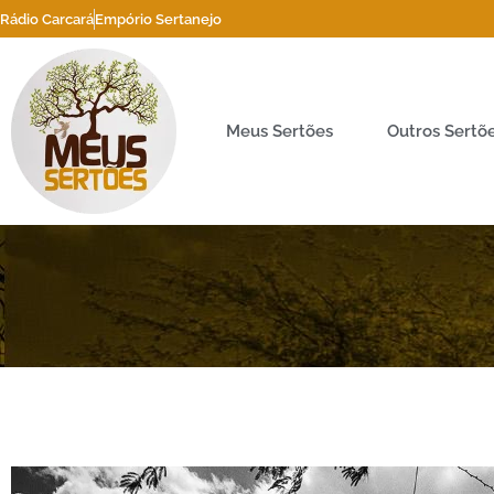
Rádio Carcará
Empório Sertanejo
Meus Sertões
Outros Sertõ