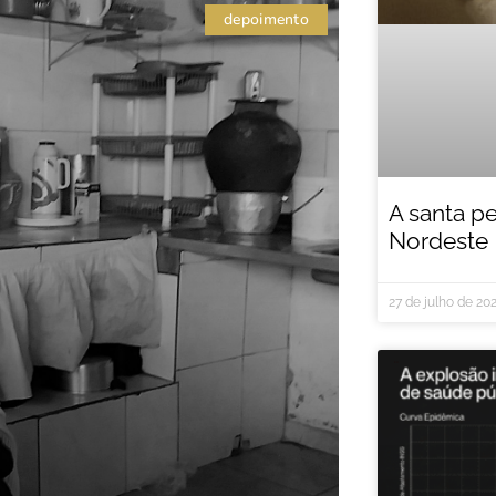
depoimento
A santa p
Nordeste
27 de julho de 20