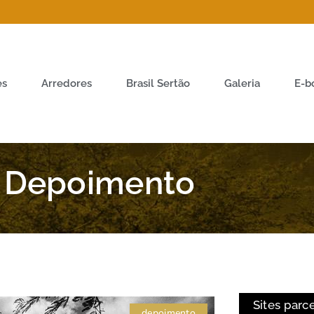
es
Arredores
Brasil Sertão
Galeria
E-b
Depoimento
Sites parc
depoimento