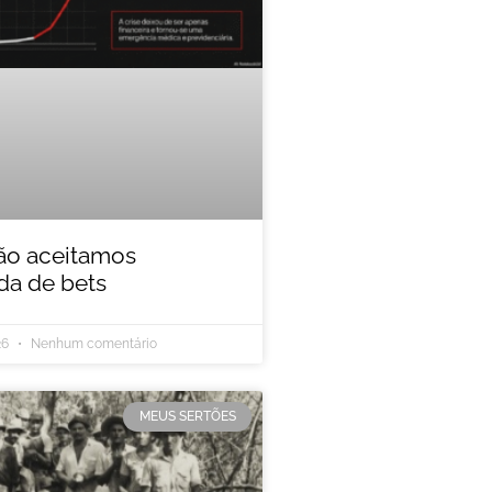
ão aceitamos
a de bets
26
Nenhum comentário
MEUS SERTÕES