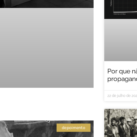
Por que n
propagand
22 de julho de 20
depoimento