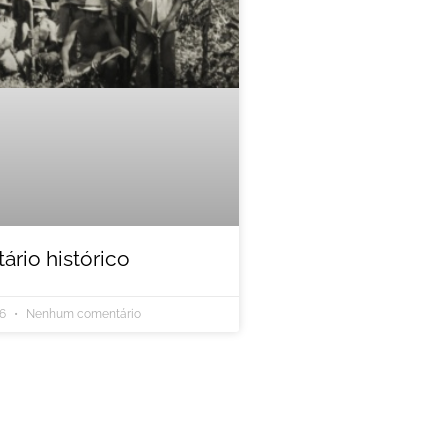
rio histórico
26
Nenhum comentário