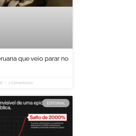
eruana que veio parar no
26
2 Comentários
EDITORIAL