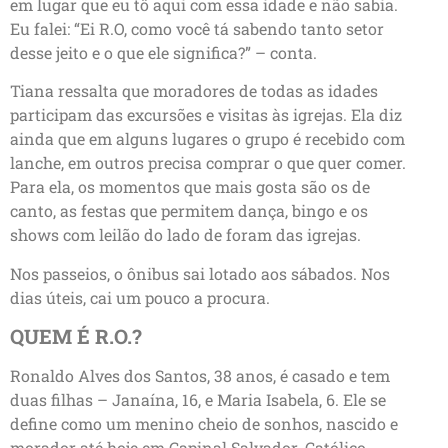
em lugar que eu tô aqui com essa idade e não sabia.
Eu falei: “Ei R.O, como você tá sabendo tanto setor
desse jeito e o que ele significa?” – conta.
Tiana ressalta que moradores de todas as idades
participam das excursões e visitas às igrejas. Ela diz
ainda que em alguns lugares o grupo é recebido com
lanche, em outros precisa comprar o que quer comer.
Para ela, os momentos que mais gosta são os de
canto, as festas que permitem dança, bingo e os
shows com leilão do lado de foram das igrejas.
Nos passeios, o ônibus sai lotado aos sábados. Nos
dias úteis, cai um pouco a procura.
QUEM É R.O.?
Ronaldo Alves dos Santos, 38 anos, é casado e tem
duas filhas – Janaína, 16, e Maria Isabela, 6. Ele se
define como um menino cheio de sonhos, nascido e
morador até hoje em Capinal Salvador. Católico,