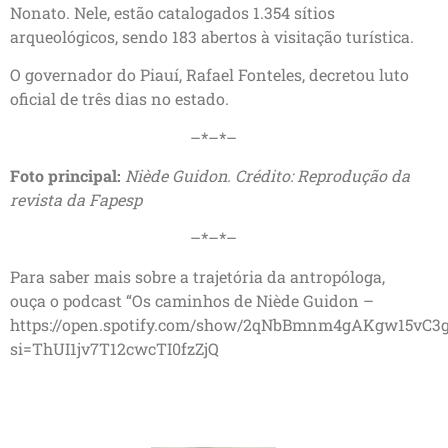
Nonato. Nele, estão catalogados 1.354 sítios
arqueológicos, sendo 183 abertos à visitação turística.
O governador do Piauí, Rafael Fonteles, decretou luto
oficial de três dias no estado.
–*–*–
Foto principal:
Niède Guidon. Crédito: Reprodução da
revista da Fapesp
–*–*–
Para saber mais sobre a trajetória da antropóloga,
ouça o podcast “Os caminhos de Niède Guidon –
https://open.spotify.com/show/2qNbBmnm4gAKgw15vC3
si=ThUI1jv7T12cwcTI0fzZjQ