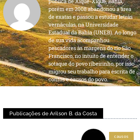
pública de Xique-Xique, Bahia,
porém em 2008 abandonou a área
de exatas e passou a estudar letras
vernáculas, na Universidade
Estadual da Bahia (UNEB). Ao longo
de sua vida acompanhou
pescadores às margens do rio São
Francisco, no intuito de entender o
sotaque do povo ribeirinho, por isso
migrou seu trabalho para escrita de
contos e causos do povo.
Publicações de Arilson B. da Costa
causos