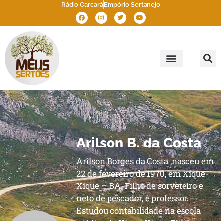
Rádio Carcará
Empório Sertanejo
Meus Sertões
Outros Sertões
Brasil Sertão
Arilson B. da Costa
Arilson Borges da Costa ,nasceu em
22 de fevereiro de 1970, em Xique-
Xique – BA. Filho de sorveteiro e
neto de pescador, é professor.
Estudou contabilidade na escola