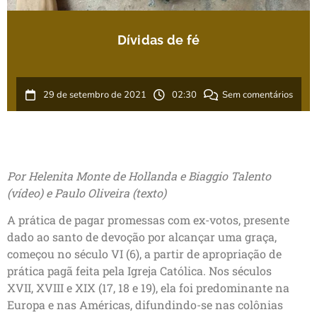
Dívidas de fé
29 de setembro de 2021
02:30
Sem comentários
Por Helenita Monte de Hollanda e Biaggio Talento
(vídeo) e Paulo Oliveira (texto)
A prática de pagar promessas com ex-votos, presente
dado ao santo de devoção por alcançar uma graça,
começou no século VI (6), a partir de apropriação de
prática pagã feita pela Igreja Católica. Nos séculos
XVII, XVIII e XIX (17, 18 e 19), ela foi predominante na
Europa e nas Américas, difundindo-se nas colônias