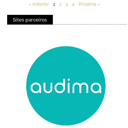
« Anterior
1
2
3
4
Próxima »
Sites parceiros