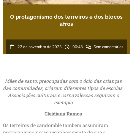
O protagonismo dos terreiros e dos blocos
afros
22 de novembro de 2023
00:48
Sem comentários
Mães de santo, preocupadas com o ócio das crianças
das comunidades, criaram diferentes tipos de escolas.
Associações culturais e carnavalescas seguiram o
exemplo
Cleidiana Ramos
Os terreiros de candomblé também assumiram
protagonismo nesse reconhecimento de que a