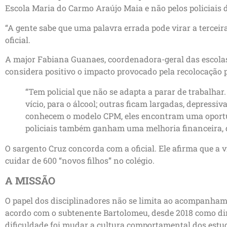
Escola Maria do Carmo Araújo Maia e não pelos policiais d
“A gente sabe que uma palavra errada pode virar a terceir
oficial.
A major Fabiana Guanaes, coordenadora-geral das escolas
considera positivo o impacto provocado pela recolocação pr
“Tem policial que não se adapta a parar de trabalha
vício, para o álcool; outras ficam largadas, depress
conhecem o modelo CPM, eles encontram uma oportun
policiais também ganham uma melhoria financeira, q
O sargento Cruz concorda com a oficial. Ele afirma que a 
cuidar de 600 “novos filhos” no colégio.
A MISSÃO
O papel dos disciplinadores não se limita ao acompanham
acordo com o subtenente Bartolomeu, desde 2018 como dire
dificuldade foi mudar a cultura comportamental dos est