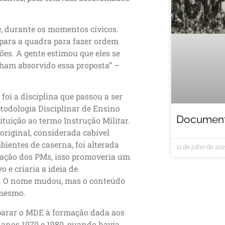
é, durante os momentos cívicos.
r para a quadra para fazer ordem
ões. A gente estimou que eles se
ham absorvido essa proposta” –
foi a disciplina que passou a ser
odologia Disciplinar de Ensino
Documentá
tuição ao termo Instrução Militar.
original, considerada cabível
ientes de caserna, foi alterada
11 de julho de 20
iação dos PMs, isso promoveria um
o e criaria a ideia de
. O nome mudou, mas o conteúdo
mesmo.
arar o MDE à formação dada aos
 anos 1970 e 1980, quando havia