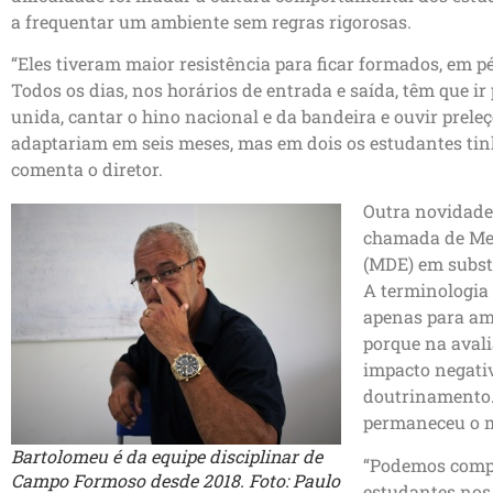
a frequentar um ambiente sem regras rigorosas.
“Eles tiveram maior resistência para ficar formados, em p
Todos os dias, nos horários de entrada e saída, têm que i
unida, cantar o hino nacional e da bandeira e ouvir preleç
adaptariam em seis meses, mas em dois os estudantes tin
comenta o diretor.
Outra novidade 
chamada de Met
(MDE) em substi
A terminologia 
apenas para amb
porque na aval
impacto negativ
doutrinamento
permaneceu o 
Bartolomeu é da equipe disciplinar de
“Podemos comp
Campo Formoso desde 2018. Foto: Paulo
estudantes nos