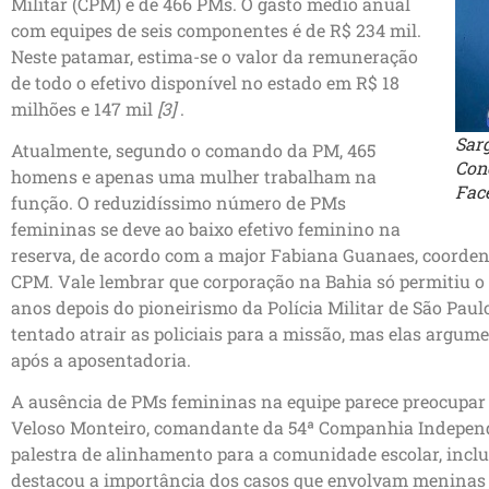
Militar (CPM) é de 466 PMs. O gasto médio anual
com equipes de seis componentes é de R$ 234 mil.
Neste patamar, estima-se o valor da remuneração
de todo o efetivo disponível no estado em R$ 18
milhões e 147 mil
[3]
.
Sar
Atualmente, segundo o comando da PM, 465
Con
homens e apenas uma mulher trabalham na
Fac
função. O reduzidíssimo número de PMs
femininas se deve ao baixo efetivo feminino na
reserva, de acordo com a major Fabiana Guanaes, coorde
CPM. Vale lembrar que corporação na Bahia só permitiu o
anos depois do pioneirismo da Polícia Militar de São Paul
tentado atrair as policiais para a missão, mas elas argu
após a aposentadoria.
A ausência de PMs femininas na equipe parece preocupar
Veloso Monteiro, comandante da 54ª Companhia Indepe
palestra de alinhamento para a comunidade escolar, inclui
destacou a importância dos casos que envolvam meninas s