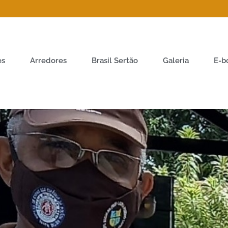
es
Arredores
Brasil Sertão
Galeria
E-b