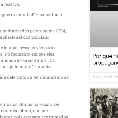
a reserva.
a guerra mundial” – salientou o
 militarizadas pelo sistema CPM,
ofissional dos policiais:
r. Algumas pessoas vão para o
ivas. No momento em que eles
Por que n
idade de se sentir útil. Os
propagand
ue ajuda muito” – analisa.
vida dele voltou a ter dinamismo ao
22 de julho de 20
ento dos alunos na escola. De
tor disciplinar, a maior
udantes, pois estavam acostumados