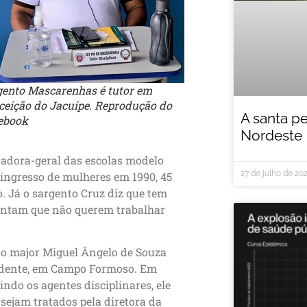
gento Mascarenhas é tutor em
ceição do Jacuípe. Reprodução do
A santa p
ebook
Nordeste
nadora-geral das escolas modelo
27 de julho de 20
 ingresso de mulheres em 1990, 45
o. Já o sargento Cruz diz que tem
mentam que não querem trabalhar
 o major Miguel Ângelo de Souza
ndente, em Campo Formoso. Em
ndo os agentes disciplinares, ele
ejam tratados pela diretora da