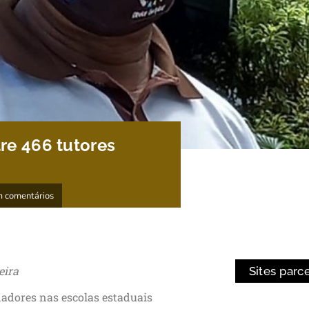
re 466 tutores
 comentários
eira
Sites parc
nadores nas escolas estaduais