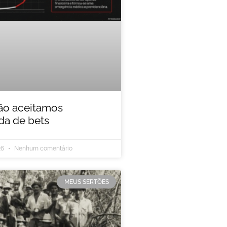
ão aceitamos
a de bets
26
Nenhum comentário
MEUS SERTÕES