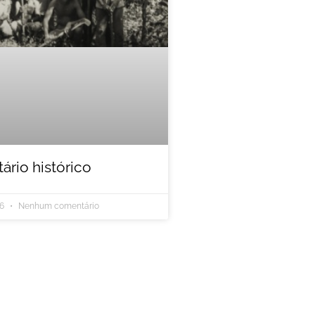
rio histórico
26
Nenhum comentário