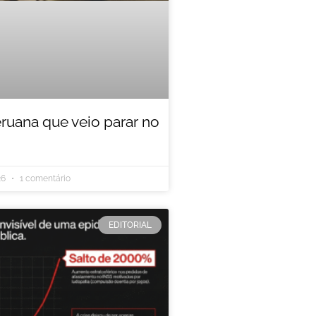
eruana que veio parar no
26
1 comentário
EDITORIAL