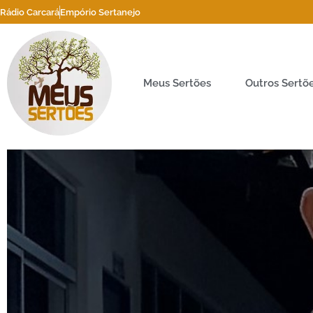
Rádio Carcará
Empório Sertanejo
Meus Sertões
Outros Sertõ